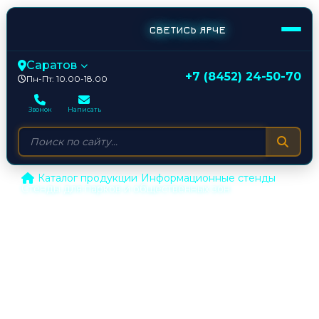
СВЕТИСЬ ЯРЧЕ
Саратов
+7 (8452) 24-50-70
Пн-Пт: 10.00-18.00
Звонок
Написать
/
Каталог продукции
/
Информационные стенды
/
Стенды для парков и общественных зон
Стенды для парков и
общественных зон |
изготовление в Саратове