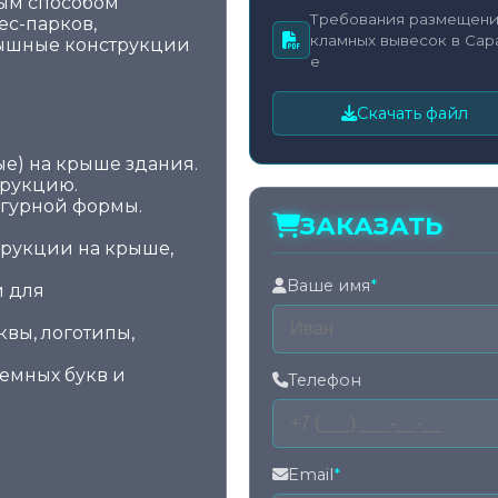
ным способом
Требования размещени
ес-парков,
кламных вывесок в Сар
рышные конструкции
е
Скачать файл
е) на крыше здания.
трукцию.
игурной формы.
ЗАКАЗАТЬ
трукции на крыше,
Ваше имя
*
и для
вы, логотипы,
емных букв и
Телефон
Email
*