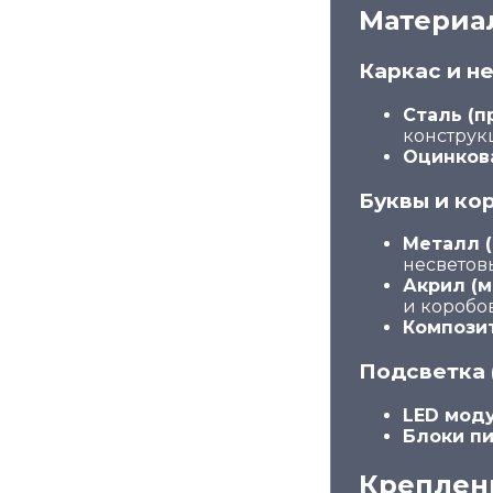
Материа
Каркас и н
Сталь (п
конструк
Оцинков
Буквы и ко
Металл (
несветовы
Акрил (м
и коробов
Компози
Подсветка 
LED моду
Блоки п
Креплен