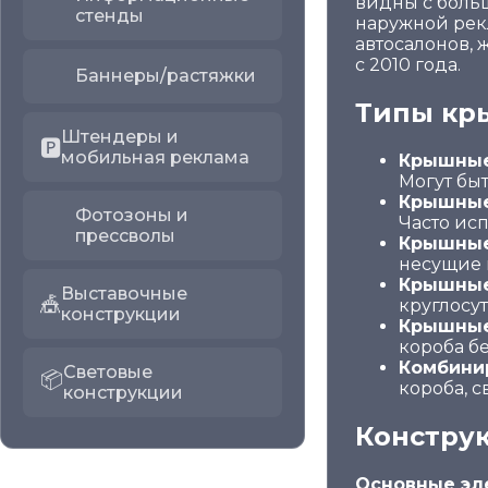
видны с боль
стенды
наружной рекл
автосалонов,
с 2010 года.
Баннеры/растяжки
Типы кр
Штендеры и
🅿️
мобильная реклама
Крышные
Могут бы
Крышные
Фотозоны и
Часто ис
прессволы
Крышные
несущие 
Крышные
Выставочные
🎪
круглосу
конструкции
Крышные
короба бе
Комбини
Световые
📦
короба, с
конструкции
Констру
Основные эл