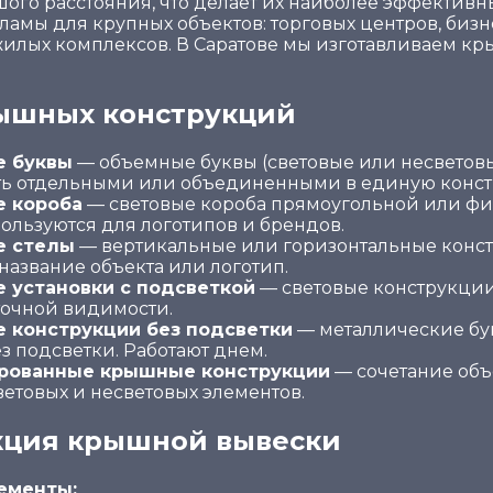
шого расстояния, что делает их наиболее эффектив
амы для крупных объектов: торговых центров, бизн
 жилых комплексов. В Саратове мы изготавливаем к
ышных конструкций
 буквы
— объемные буквы (световые или несветовы
ть отдельными или объединенными в единую конс
 короба
— световые короба прямоугольной или ф
пользуются для логотипов и брендов.
 стелы
— вертикальные или горизонтальные конс
название объекта или логотип.
 установки с подсветкой
— световые конструкци
точной видимости.
 конструкции без подсветки
— металлические бук
з подсветки. Работают днем.
рованные крышные конструкции
— сочетание объ
ветовых и несветовых элементов.
кция крышной вывески
ементы: