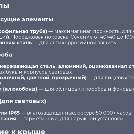
лы
есущие элементы
рофильная труба)
— максимальная прочность, для
ций. Порошковая покраска. Сечение от 40×40 до 100
анная сталь
— для антикоррозийной защиты.
роба
нержавеющая сталь, алюминий, оцинкованная ст
х букв и корпусов световых.
олочный, цветной, прозрачный)
— для лицевых па
.
т (алюкобонд)
— для облицовки коробов и фоновых
(для световых)
ли IP65
— влагозащищенные, ресурс 50 000+ часов.
итания
— герметичные, для наружной установки.
ие к крыше