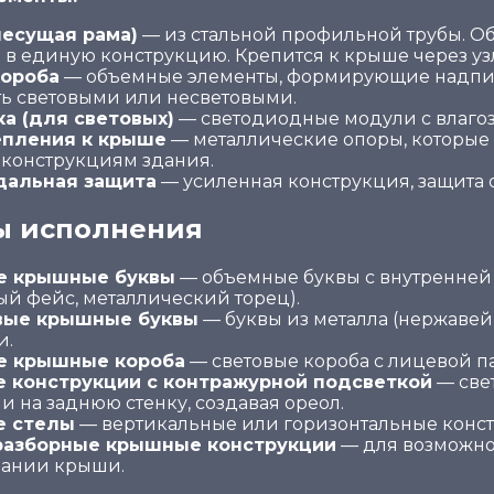
несущая рама)
— из стальной профильной трубы. О
 в единую конструкцию. Крепится к крыше через уз
короба
— объемные элементы, формирующие надпис
ть световыми или несветовыми.
а (для световых)
— светодиодные модули с влагоз
епления к крыше
— металлические опоры, которые
конструкциям здания.
дальная защита
— усиленная конструкция, защита от
ы исполнения
е крышные буквы
— объемные буквы с внутренней
ый фейс, металлический торец).
вые крышные буквы
— буквы из металла (нержавей
и.
е крышные короба
— световые короба с лицевой п
 конструкции с контражурной подсветкой
— све
и на заднюю стенку, создавая ореол.
 стелы
— вертикальные или горизонтальные конс
разборные крышные конструкции
— для возможно
вании крыши.