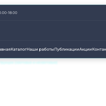
0.00-18.00
авная
Каталог
Наши работы
Публикации
Акции
Конта
рукции (световые и несветовые)
зготовление в Саратове