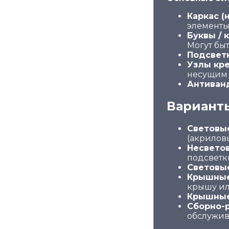
Каркас (
элементы
Буквы / 
Могут бы
Подсветк
Узлы кр
несущим 
Антиван
Вариант
Световы
(акрилов
Несвето
подсветк
Световы
Крышные
крышу ил
Крышные
Сборно-
обслужи