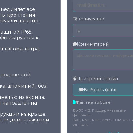
бъединяет все
лы крепления.
Количество
ь или логотип.
ащитой IP65.
 фиксируются к
Комментарий
 взлома, ветра.
 подсветкой
Прикрепить файл
ка, алюминий) без
Выбрать файл
анелью из акрила.
Файл не выбран
т направлен на
До 50 МБ. Поддерживаемые
трукции на крыше.
форматы:
сти демонтажа при
JPG, PNG, PDF, Word, CDR, PSD, A
ZIP, RAR