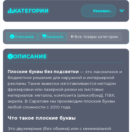
КАТЕГОРИИ
Рекламные вывески
Рекламные вывески
Описание
Заказать
Все товары категории
Таблички и навигация
ОПИСАНИЕ
Информационные стенды
Плоские буквы без подсветки
— это лаконичное и
Баннеры/растяжки
бюджетное решение для наружной и интерьерной
рекламы. Такие вывески изготавливаются методом
фрезеровки или лазерной резки из листовых
🅿️
Штендеры и мобильная реклама
материалов: металла, композита (алюкобонд), ПВХ,
акрила. В Саратове мы производим плоские буквы
любой сложности с 2010 года.
Фотозоны и прессволы
Что такое плоские буквы
🎪
Выставочные конструкции
Это двухмерные (без объема) или с минимальной